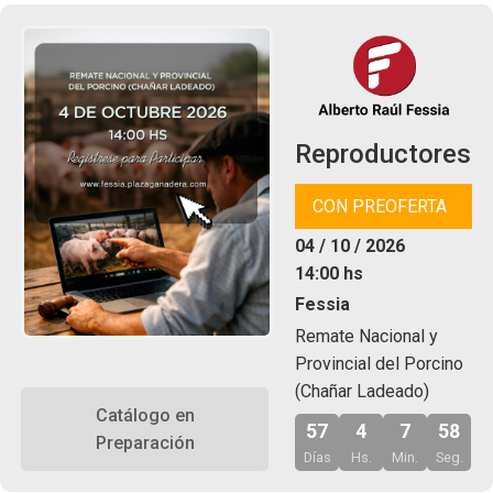
Reproductores
CON PREOFERTA
04 / 10 / 2026
14:00 hs
Fessia
Remate Nacional y
Provincial del Porcino
(Chañar Ladeado)
Catálogo en
57
4
7
57
Preparación
Días
Hs.
Min.
Seg.