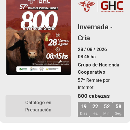
Invernada -
Cria
28 / 08 / 2026
08:45 hs
Grupo de Hacienda
Cooperativo
57º Remate por
Internet
800 cabezas
Catálogo en
19
22
52
57
Preparación
Días
Hs.
Min.
Seg.