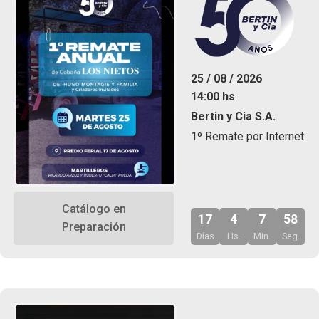
25 / 08 / 2026
14:00 hs
Bertin y Cia S.A.
1º Remate por Internet
Catálogo en
17
4
7
57
Preparación
Días
Hs.
Min.
Seg.