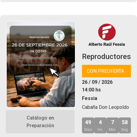
Reproductores
CON PREOFERTA
26 / 09 / 2026
14:00 hs
Fessia
Cabaña Don Leopoldo
Catálogo en
49
4
7
57
Preparación
Días
Hs.
Min.
Seg.