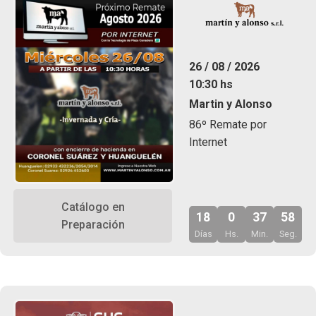
26 / 08 / 2026
10:30 hs
Martin y Alonso
86º Remate por
Internet
Catálogo en
18
0
37
57
Preparación
Días
Hs.
Min.
Seg.