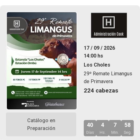
17 / 09 / 2026
14:00 hs
Los Choles
29º Remate Limangus
de Primavera
224 cabezas
Catálogo en
40
4
7
57
Preparación
Días
Hs.
Min.
Seg.