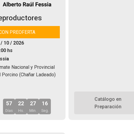
eproductores
CON PREOFERTA
 / 10 / 2026
:00 hs
ssia
mate Nacional y Provincial
l Porcino (Chañar Ladeado)
Catálogo en
57
22
27
14
Preparación
Días
Hs.
Min.
Seg.