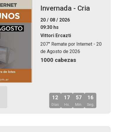
Invernada - Cria
20 / 08 / 2026
09:30 hs
Vittori Ercazti
207° Remate por Internet - 20
de Agosto de 2026
1000 cabezas
12
17
57
14
Días
Hs.
Min.
Seg.