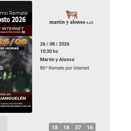
26 / 08 / 2026
10:30 hs
Martin y Alonso
86º Remate por Internet
18
18
57
14