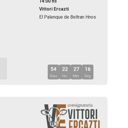
14:00 hs
Vittori Ercazti
El Palenque de Beltran Hnos
54
22
27
14
Días
Hs.
Min.
Seg.