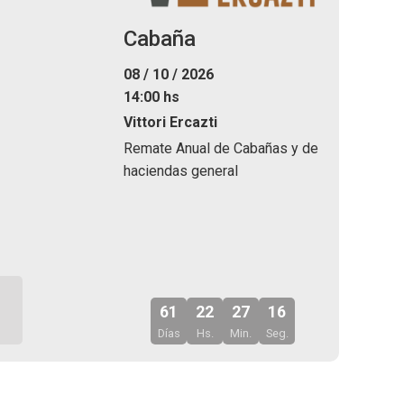
Cabaña
08 / 10 / 2026
14:00 hs
Vittori Ercazti
Remate Anual de Cabañas y de
haciendas general
61
22
27
14
Días
Hs.
Min.
Seg.