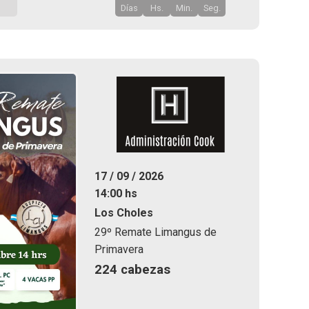
Días
Hs.
Min.
Seg.
17 / 09 / 2026
14:00 hs
Los Choles
29º Remate Limangus de
Primavera
224 cabezas