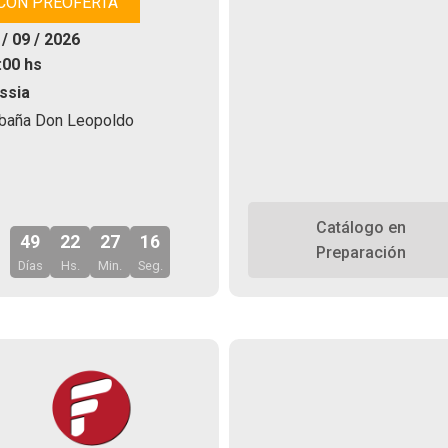
CON PREOFERTA
 / 09 / 2026
:00 hs
ssia
baña Don Leopoldo
Catálogo en
49
22
27
14
Preparación
Días
Hs.
Min.
Seg.