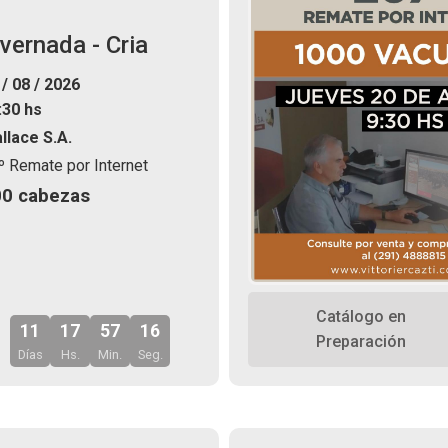
nvernada - Cria
 / 08 / 2026
:30 hs
llace S.A.
º Remate por Internet
00 cabezas
Catálogo en
11
17
57
14
Preparación
Días
Hs.
Min.
Seg.