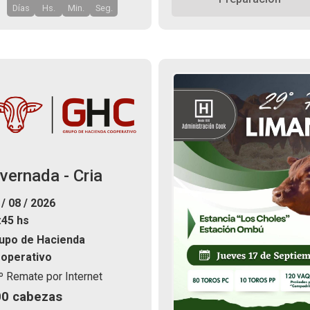
Días
Hs.
Min.
Seg.
nvernada - Cria
 / 08 / 2026
:45 hs
upo de Hacienda
operativo
º Remate por Internet
00 cabezas