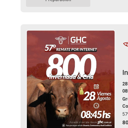
I
28
08
Gr
Co
57
8