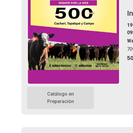
I
19
09
Wa
70
5
Catálogo en
Preparación