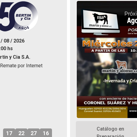
 / 08 / 2026
:00 hs
rtin y Cia S.A.
 Remate por Internet
Catálogo en
17
22
27
14
Preparación